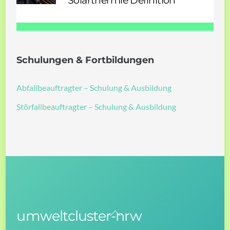
Solarthermie Definition
Schulungen & Fortbildungen
Abfallbeauftragter – Schulung & Ausbildung
Störfallbeauftragter – Schulung & Ausbildung
umweltcluster-nrw
Back
To