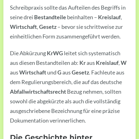
Schreibpraxis sollte das Aufteilen des Begriffs in
seine drei
Bestandteile
beinhalten –
Kreislauf
,
Wirtschaft
,
Gesetz
– bevor sie schrittweise zur
einheitlichen Form zusammengeführt werden.
Die Abkürzung
KrWG
leitet sich systematisch
aus diesen Bestandteilen ab:
Kr
aus
Kreislauf
,
W
aus
Wirtschaft
und
G
aus
Gesetz
. Fachleute aus
dem Regulierungsbereich, die auf das deutsche
Abfallwirtschaftsrecht
Bezug nehmen, sollten
sowohl die abgekürzte als auch die vollständig
ausgeschriebene Bezeichnung für eine präzise
Dokumentation verinnerlichen.
Die Geschichte hinter