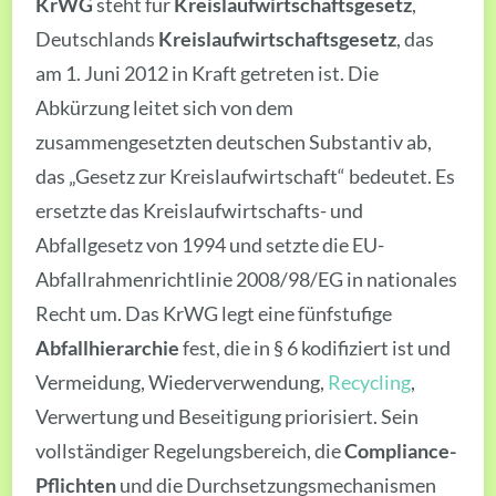
KrWG
steht für
Kreislaufwirtschaftsgesetz
,
Deutschlands
Kreislaufwirtschaftsgesetz
, das
am 1. Juni 2012 in Kraft getreten ist. Die
Abkürzung leitet sich von dem
zusammengesetzten deutschen Substantiv ab,
das „Gesetz zur Kreislaufwirtschaft“ bedeutet. Es
ersetzte das Kreislaufwirtschafts- und
Abfallgesetz von 1994 und setzte die EU-
Abfallrahmenrichtlinie 2008/98/EG in nationales
Recht um. Das KrWG legt eine fünfstufige
Abfallhierarchie
fest, die in § 6 kodifiziert ist und
Vermeidung, Wiederverwendung,
Recycling
,
Verwertung und Beseitigung priorisiert. Sein
vollständiger Regelungsbereich, die
Compliance-
Pflichten
und die Durchsetzungsmechanismen