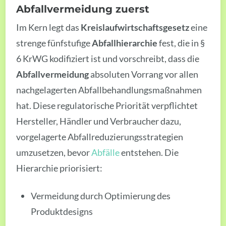
Abfallvermeidung zuerst
Im Kern legt das
Kreislaufwirtschaftsgesetz
eine
strenge fünfstufige
Abfallhierarchie
fest, die in §
6 KrWG kodifiziert ist und vorschreibt, dass die
Abfallvermeidung
absoluten Vorrang vor allen
nachgelagerten Abfallbehandlungsmaßnahmen
hat. Diese regulatorische Priorität verpflichtet
Hersteller, Händler und Verbraucher dazu,
vorgelagerte Abfallreduzierungsstrategien
umzusetzen, bevor
Abfälle
entstehen. Die
Hierarchie priorisiert:
Vermeidung durch Optimierung des
Produktdesigns