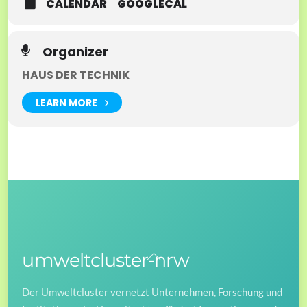
CALENDAR
GOOGLECAL
Organizer
HAUS DER TECHNIK
LEARN MORE
umweltcluster-nrw
Back
To
Der Umweltcluster vernetzt Unternehmen, Forschung und
Top