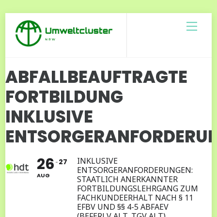
Skip
Men
to
content
ABFALLBEAUFTRAGTE
FORTBILDUNG
INKLUSIVE
ENTSORGERANFORDERU
26
INKLUSIVE
27
ENTSORGERANFORDERUNGEN:
AUG
STAATLICH ANERKANNTER
FORTBILDUNGSLEHRGANG ZUM
FACHKUNDEERHALT NACH § 11
EFBV UND §§ 4-5 ABFAEV
(BEFERLV ALT, TGV ALT)