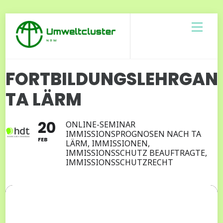
Skip
Men
to
content
FORTBILDUNGSLEHRGAN
TA LÄRM
20
ONLINE-SEMINAR
IMMISSIONSPROGNOSEN NACH TA
FEB
LÄRM, IMMISSIONEN,
IMMISSIONSSCHUTZ BEAUFTRAGTE,
IMMISSIONSSCHUTZRECHT