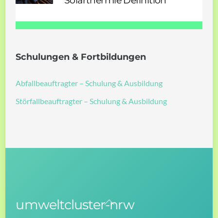
Solarthermie Definition
Schulungen & Fortbildungen
Abfallbeauftragter – Schulung & Ausbildung
Störfallbeauftragter – Schulung & Ausbildung
umweltcluster-nrw
Back
To