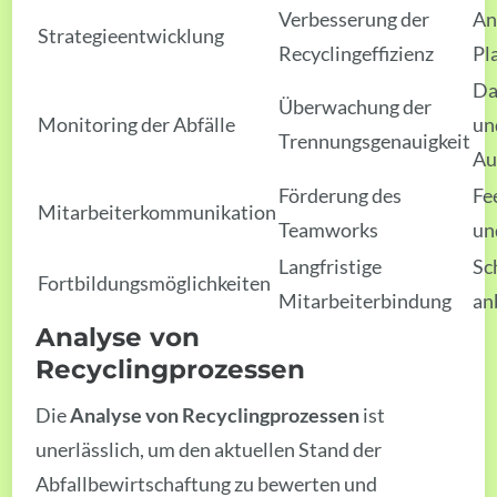
Verbesserung der
An
Strategieentwicklung
Recyclingeffizienz
Pl
Da
Überwachung der
Monitoring der Abfälle
un
Trennungsgenauigkeit
Au
Förderung des
Fe
Mitarbeiterkommunikation
Teamworks
un
Langfristige
Sc
Fortbildungsmöglichkeiten
Mitarbeiterbindung
an
Analyse von
Recyclingprozessen
Die
Analyse von Recyclingprozessen
ist
unerlässlich, um den aktuellen Stand der
Abfallbewirtschaftung zu bewerten und