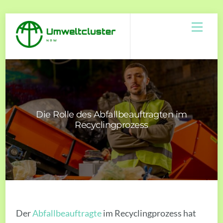
Skip
Men
to
content
Die Rolle des Abfallbeauftragten im
Recyclingprozess
Der
Abfallbeauftragte
im Recyclingprozess hat