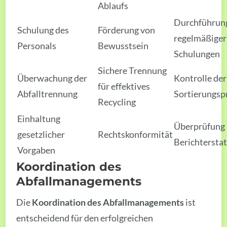
Ablaufs
Durchführun
Schulung des
Förderung von
regelmäßiger
Personals
Bewusstsein
Schulungen
Sichere Trennung
Überwachung der
Kontrolle der
für effektives
Abfalltrennung
Sortierungsp
Recycling
Einhaltung
Überprüfung
gesetzlicher
Rechtskonformität
Berichtersta
Vorgaben
Koordination des
Abfallmanagements
Die
Koordination des Abfallmanagements
ist
entscheidend für den erfolgreichen