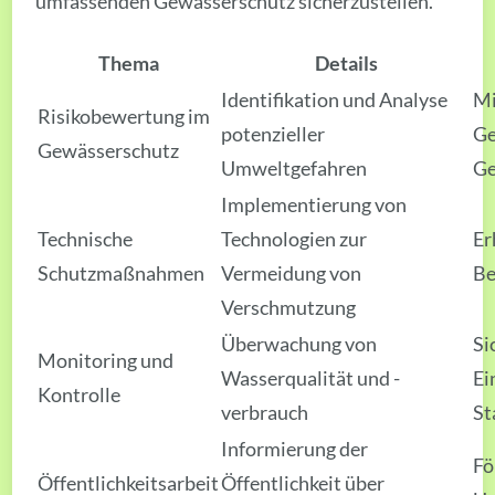
umfassenden Gewässerschutz sicherzustellen.
Thema
Details
Identifikation und Analyse
Mi
Risikobewertung im
potenzieller
Ge
Gewässerschutz
Umweltgefahren
Ge
Implementierung von
Technische
Technologien zur
Er
Schutzmaßnahmen
Vermeidung von
Be
Verschmutzung
Überwachung von
Si
Monitoring und
Wasserqualität und -
Ei
Kontrolle
verbrauch
St
Informierung der
Fö
Öffentlichkeitsarbeit
Öffentlichkeit über