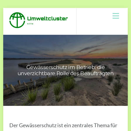
Skip
Men
to
content
Gewässerschutz im Betrieb: die
unverzichtbare Rolle des Beauftragten
Der Gewässerschutz ist ein zentrales Thema für