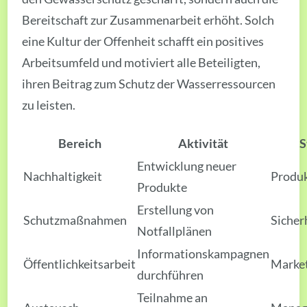
Bereitschaft zur Zusammenarbeit erhöht. Solch
eine Kultur der Offenheit schafft ein positives
Arbeitsumfeld und motiviert alle Beteiligten,
ihren Beitrag zum Schutz der Wasserressourcen
zu leisten.
Bereich
Aktivität
S
Entwicklung neuer
Nachhaltigkeit
Produ
Produkte
Erstellung von
Schutzmaßnahmen
Sicher
Notfallplänen
Informationskampagnen
Öffentlichkeitsarbeit
Marke
durchführen
Teilnahme an