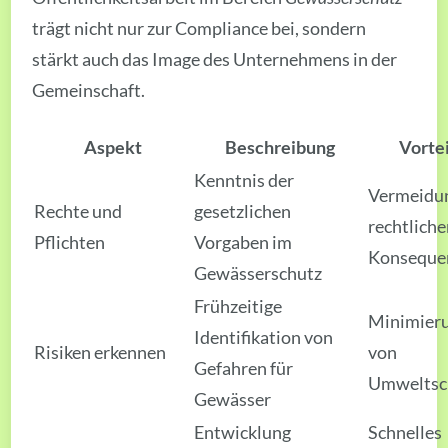
trägt nicht nur zur Compliance bei, sondern
stärkt auch das Image des Unternehmens in der
Gemeinschaft.
Aspekt
Beschreibung
Vorte
Kenntnis der
Vermeidu
Rechte und
gesetzlichen
rechtlich
Pflichten
Vorgaben im
Konseque
Gewässerschutz
Frühzeitige
Minimier
Identifikation von
Risiken erkennen
von
Gefahren für
Umweltsc
Gewässer
Entwicklung
Schnelles