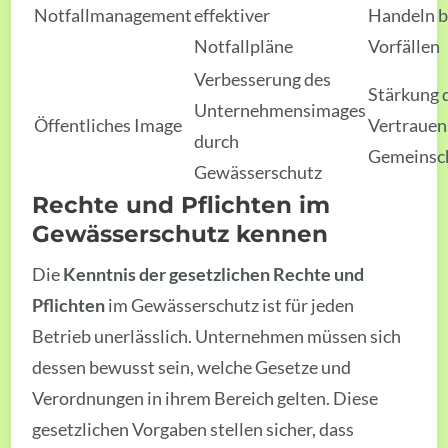
Notfallmanagement
effektiver
Handeln b
Notfallpläne
Vorfällen
Verbesserung des
Stärkung 
Unternehmensimages
Öffentliches Image
Vertrauen
durch
Gemeinsc
Gewässerschutz
Rechte und Pflichten im
Gewässerschutz kennen
Die
Kenntnis der gesetzlichen Rechte und
Pflichten
im Gewässerschutz ist für jeden
Betrieb unerlässlich. Unternehmen müssen sich
dessen bewusst sein, welche Gesetze und
Verordnungen in ihrem Bereich gelten. Diese
gesetzlichen Vorgaben stellen sicher, dass