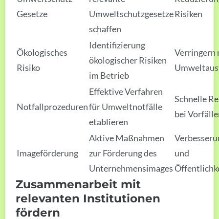
Gesetze
Umweltschutzgesetze
Risiken
schaffen
Identifizierung
Ökologisches
Verringern 
ökologischer Risiken
Risiko
Umweltaus
im Betrieb
Effektive Verfahren
Schnelle Re
Notfallprozeduren
für Umweltnotfälle
bei Vorfäll
etablieren
Aktive Maßnahmen
Verbesseru
Imageförderung
zur Förderung des
und
Unternehmensimages
Öffentlich
Zusammenarbeit mit
relevanten Institutionen
fördern